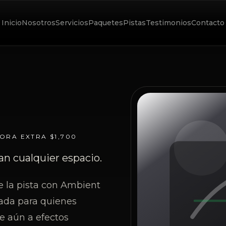
Inicio
Nosotros
Servicios
Paquetes
Pistas
Testimonios
Contacto
ORA EXTRA
$1,700
n cualquier espacio.
e la pista con Ambient
brada para quienes
e aún a efectos