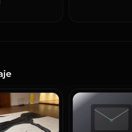
l
aje