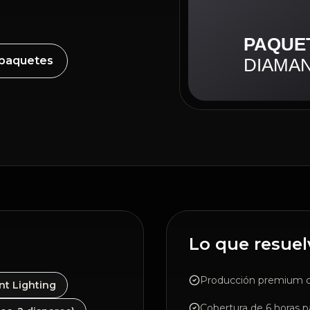
 paquetes
Lo que resuel
Producción premium co
t Lighting
Cobertura de 6 horas 