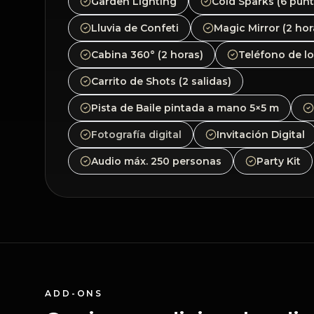
Garden Lighting
Cold Sparks (6 punt
Lluvia de Confeti
Magic Mirror (2 hor
Cabina 360° (2 horas)
Teléfono de lo
Carrito de Shots (2 salidas)
Pista de Baile pintada a mano 5×5 m
Fotografía digital
Invitación Digital
Audio máx. 250 personas
Party Kit
ADD-ONS