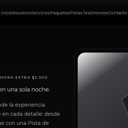
Inicio
Nosotros
Servicios
Paquetes
Pistas
Testimonios
Contacto
•
HORA EXTRA
$2,500
en una sola noche.
de la experiencia
a en cada detalle: desde
nue con una Pista de