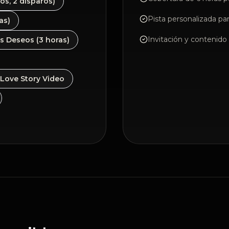
os, 2 disparos)
Pista personalizada pa
as)
Invitación y contenido 
s Deseos (3 horas)
Love Story Video